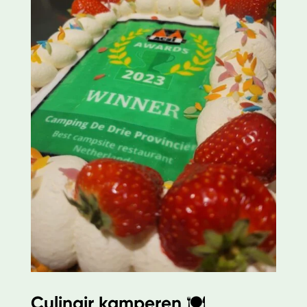
Culinair kamperen
🍽️