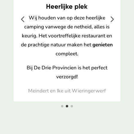
Heerlijke plek
s
Wij houden van op deze heerlijke
F
n
camping vanwege de netheid, alles is
keurig. Het voortreffelijke restaurant en
de prachtige natuur maken het
genieten
ze
compleet.
n.
Bij De Drie Provincien is het perfect
verzorgd!
Meindert en Ike uit Wieringerwerf