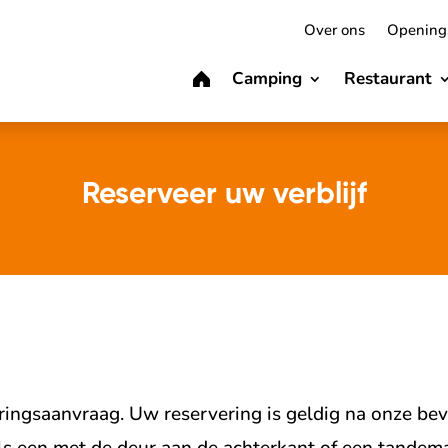
Over ons
Openings
Camping
Restaurant
Reserveer uw verblijf
ringsaanvraag. Uw reservering is geldig na onze bev
ls een met de deur aan de achterkant of een tandemas