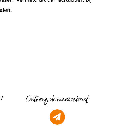
eden.
k!
Ontvang de nieuwsbrief