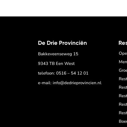
De Drie Provinciën
Re
Ope
Bakkeveenseweg 15
Men
9343 TB Een West
Gro
telefoon:
0516 – 54 12 01
Res
e-mail:
info@dedrieprovincien.nl
Res
Res
Res
Rest
Boer