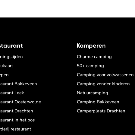
staurant
Kamperen
ningstijden
Charme camping
ukaart
50+ camping
epen
Camping voor volwassenen
taurant Bakkeveen
Camping zonder kinderen
taurant Leek
Natuurcamping
taurant Oosterwolde
Camping Bakkeveen
taurant Drachten
Camperplaats Drachten
aurant in het bos
derij restaurant