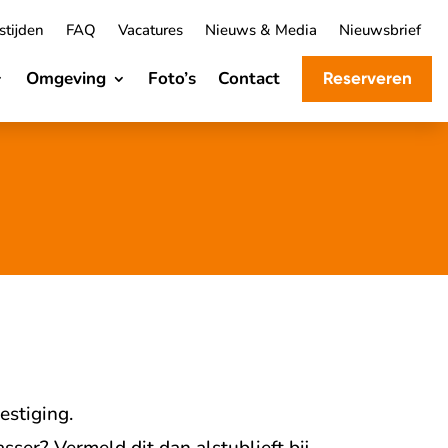
tijden
FAQ
Vacatures
Nieuws & Media
Nieuwsbrief
Omgeving
Foto’s
Contact
Reserveren
estiging.
ser? Vermeld dit dan alstublieft bij