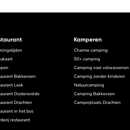
staurant
Kamperen
ningstijden
Charme camping
ukaart
50+ camping
epen
Camping voor volwassenen
taurant Bakkeveen
Camping zonder kinderen
taurant Leek
Natuurcamping
taurant Oosterwolde
Camping Bakkeveen
taurant Drachten
Camperplaats Drachten
aurant in het bos
derij restaurant