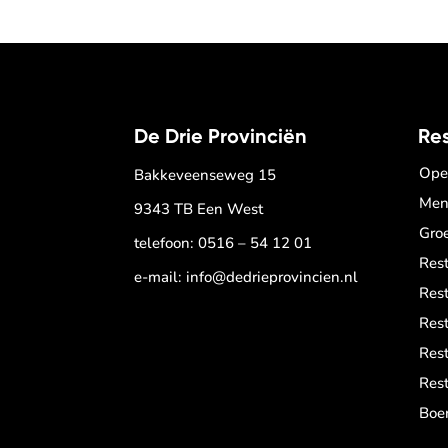
De Drie Provinciën
Re
Ope
Bakkeveenseweg 15
Men
9343 TB Een West
Gro
telefoon:
0516 – 54 12 01
Res
e-mail:
info@dedrieprovincien.nl
Res
Res
Res
Rest
Boer